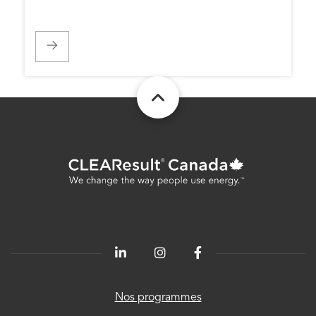
CLEAResult
Québec
CLEAResult
USA
CLEAResult
Energetics
80
PLUS®
ChooseEV
Politique
de
service à
Nos programmes
la