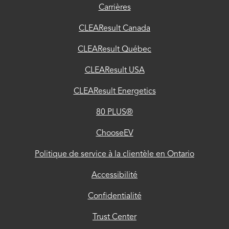
Carrières
clientèle
en
CLEAResult Canada
Ontario
CLEAResult Québec
Accessibilité
CLEAResult USA
Confidentialité
CLEAResult Energetics
Trust
80 PLUS®
Center
ChooseEV
Politique de
Politique de service à la clientèle en Ontario
confidentialité
pour nos
Accessibilité
fournisseurs
Confidentialité
Directives
Trust Center
pour les