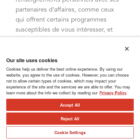
renseignements personnels avec ses
partenaires d’affaires, comme ceux
qui offrent certains programmes
susceptibles de vous intéresser, et
d’autres tiers. CLEAResult ne
divulguera vos renseignements
Our site uses cookies
personnels à un tiers que si
Cookies help us deliver the best online experience. By using our
CLEAResult a votre consentement, si
website, you agree to the use of cookies. However, you can choose
vous avez donné votre consentement
not to allow certain types of cookies, which may impact your
experience of the site and the services we are able to offer. You may
audit tiers ou si CLEAResult est
learn more about the info we collect by reading our
Privacy Policy
légalement tenue de le faire ou
Accept All
autorisée à le faire.
Reject All
(e)
Application de la loi et divulgations
Cookie Settings
légales